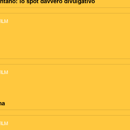
ntano: lo spot davvero divulgativo
FILM
FILM
na
FILM