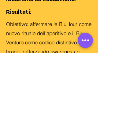
Risultati:
Obiettivo: affermare la BluHour come
nuovo rituale dell’aperitivo e il Blu
Venturo come codice distintivo del
brand, rafforzando awareness e
penetrazione on-trade. Risultati:
10.000 visite al sito, 20+ uscite
stampa (EMV 50.000 €), 17,5M
impression social, 8,1M affissioni,
4,8M instore e 28M TV, con impatto
concreto su awareness, trial e
riacquisto.
Awareness e Ingaggio: