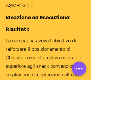
ASMR finale.
Ideazione ed Esecuzione:
Risultati:
La campagna aveva l’obiettivo di
rafforzare il posizionamento di
Chiquita come alternativa naturale e
superiore agli snack convenzionali,
ampliandone la percezione oltre la
categoria frutta. Grazie a una
pianificazione social e digital in 6
Paesi, ha generato 500 milioni di
impressions, 180 milioni di utenti
raggiunti e oltre 52 milioni di views,
consolidando il claim “Likely the best