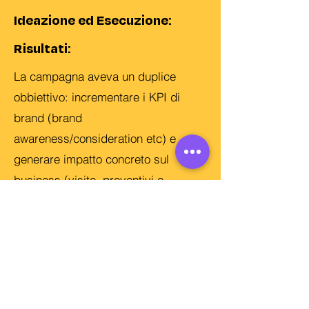
Ideazione ed Esecuzione:
Risultati:
La campagna aveva un duplice
obbiettivo: incrementare i KPI di
brand (brand
awareness/consideration etc) e
generare impatto concreto sul
business (visite, preventivi e
polizze). I risultati vs periodo
omologo anno precedente sono stati
molto positivi: +30% organic brand
searches, +23% visits, +22%
preventivi online, +43% di nuove
polizze online.