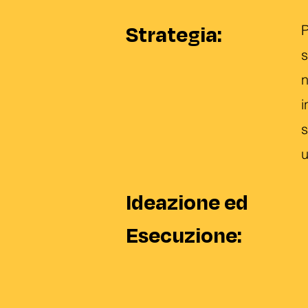
Strategia:
P
s
n
i
s
u
Ideazione ed
Esecuzione: