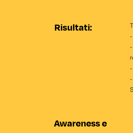
Risultati:
T
-
-
r
-
-
Awareness e