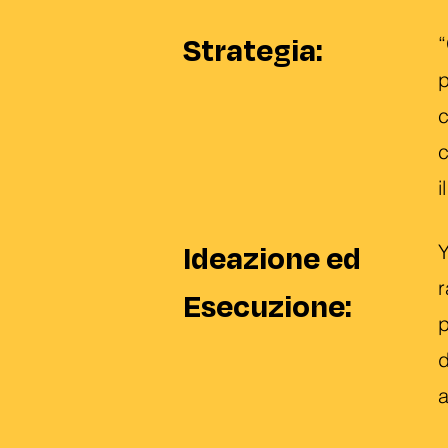
Strategia:
“
p
c
c
i
Ideazione ed
Y
r
Esecuzione:
p
d
a