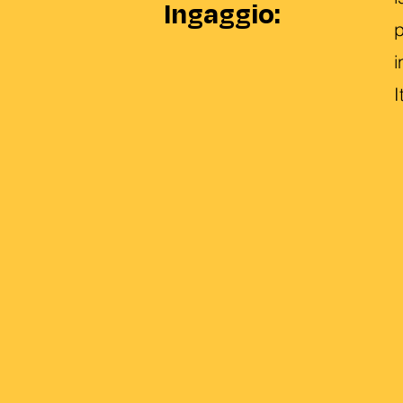
Ingaggio:
p
i
I