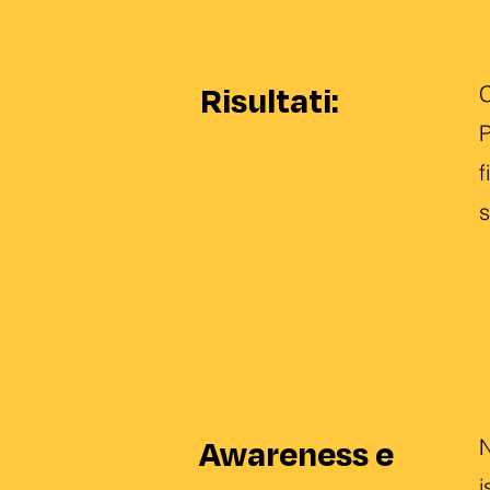
Risultati:
C
P
f
s
Awareness e
N
i