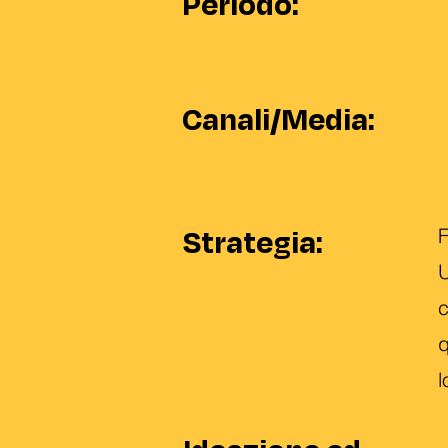
Periodo:
Canali/Media:
Strategia:
F
U
c
q
l