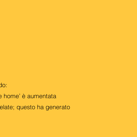
do:
he home’ è aumentata
elate; questo ha generato