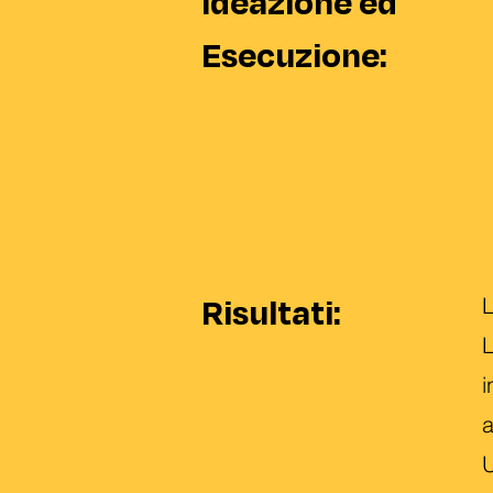
Ideazione ed
Esecuzione:
Risultati:
L
i
a
U