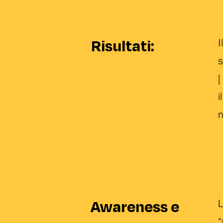
Risultati:
I
s
|
i
n
Awareness e
L
“