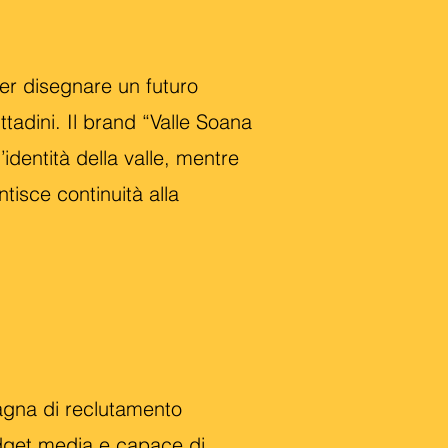
 per disegnare un futuro
ttadini. Il brand “Valle Soana
’identità della valle, mentre
isce continuità alla
agna di reclutamento
udget media e capace di