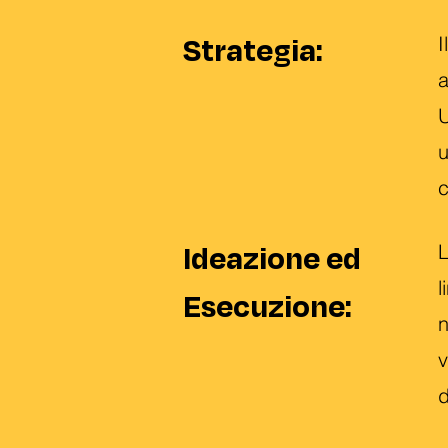
Strategia:
I
a
U
u
Ideazione ed
L
l
Esecuzione:
n
v
d