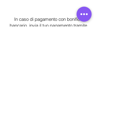
In caso di pagamento con bonifico
bancario, invia il tuo pagamento tramite
bonifico sul
CONTO UNICREDIT SPA – Filiale
Modestino - Milano:
IBAN: IT08E0200801610000105843524
intestato ad AssAP Servizi S.r.l.
indicando in causale "Contributo
partecipazione Serata di Gala - Premio
L’Italia che Comunica"
Dopo la conferma del pagamento
riceverete la fattura e verrà attivato il QR
CODE presente nel biglietto che vi sarà
arrivato al momento dell'ordine. Il QR
CODE in formato digitale o cartaceo vi
servirà al ricevimento per accedere
all'evento.