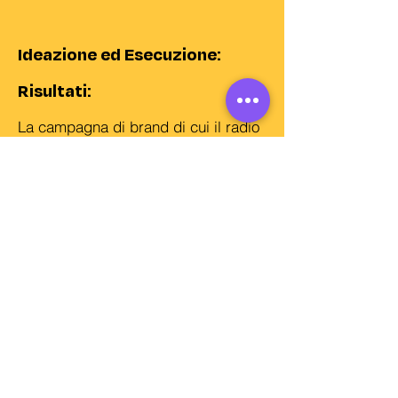
Ideazione ed Esecuzione:
Risultati:
La campagna di brand di cui il radio
ha fatto parte, mirava ad aumentare
la community di sostenitori del WWF
in Italia, suddivisi tra donatori (+5%)
e soci (+3%). Inoltre, il brand ha
mantenuto il primato italiano di “Top
of Mind” tra le ONP che agiscono
nella tutela degli ecosistemi. Infine,
la campagna ha sensibilizzato il
pubblico sulle sfide ambientali e
climatiche del prossimo futuro.